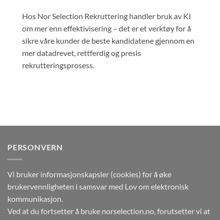
Hos Nor Selection Rekruttering handler bruk av KI
om mer enn effektivisering – det er et verktøy for å
sikre våre kunder de beste kandidatene gjennom en
mer datadrevet, rettferdig og presis
rekrutteringsprosess.
PERSONVERN
Vi bruker informasjonskapsler (cookies) for å øke
brukervennligheten i samsvar med Lov om elektronisk
kommunikasjon.
Ved at du fortsetter å bruke norselection.no, forutsetter vi at