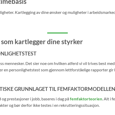
timebasis
igheter. Kartlegging av dine ønsker og muligheter i arbeidsmarked
som kartlegger dine styrker
ONLIGHETSTEST
ss mennesker. Det sier noe om hvilken atferd vi vil trives best med,
O er en personlighetstest som gjennom lettforståelige rapporter gir
ETISKE GRUNNLAGET TIL FEMFAKTORMODELLE
 og prestasjoner i jobb, baseres i dag på
femfaktorteorien
. Alt i
akter og bør derfor ikke testes i en rekrutteringssituasjon.