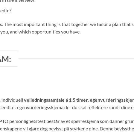
kedIn?
 us. The most important thing is that together we tailor a plan tha
 you, and which opportunities you have.
AM:
 individuell
veiledningssamtale á 1,5 timer, egenvurderingsskj
lsendt et egenvurderingsskjema der du skal reflektere rundt dine e
TO personlighetstest består av et spørreskjema som danner grunn
enskapene vil gjøre deg bevisst på styrkene dine. Denne bevissthe