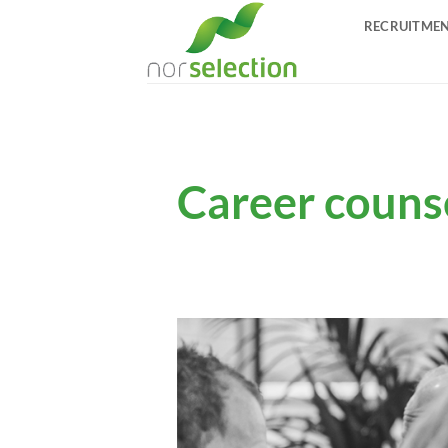
Skip
RECRUITME
to
content
Career couns