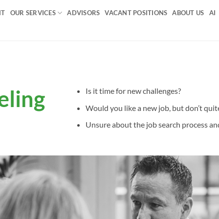
NT
OUR SERVICES
ADVISORS
VACANT POSITIONS
ABOUT US
AI
eling
Is it time for new challenges?
Would you like a new job, but don’t qui
Unsure about the job search process and