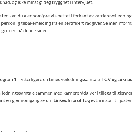
knad, og ikke minst gi deg trygghet i intervjuet.
sten kan du gjennomføre via nettet i forkant av karriereveilednings
 personlig tilbakemelding fra en sertifisert rådgiver. Se mer inf
nger ned på denne siden.
ogram 1 + ytterligere én times veiledningssamtale +
CV og søkna
iledningssamtale sammen med karriererådgiver i tillegg til gjenn
mt en gjennomgang av din
LinkedIn profil
og evt. innspill til just