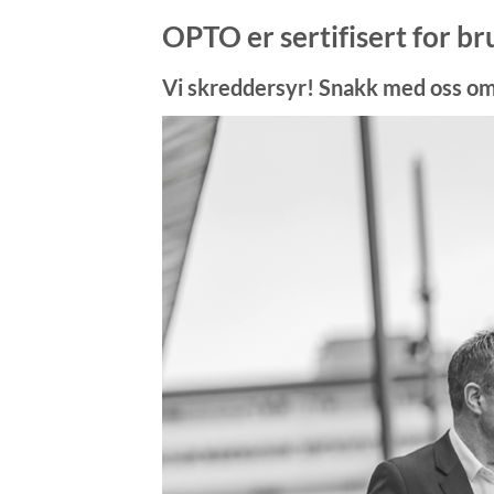
OPTO er sertifisert for b
Vi skreddersyr! Snakk med oss om d