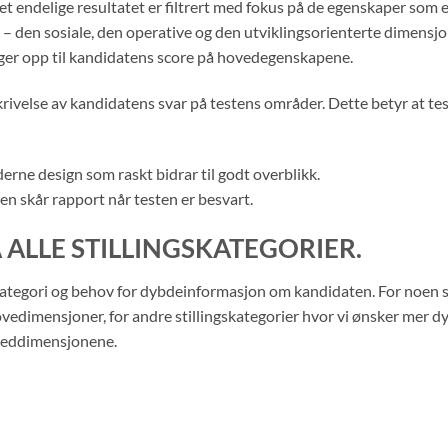
endelige resultatet er filtrert med fokus på de egenskaper som er 
– den sosiale, den operative og den utviklingsorienterte dimens
er opp til kandidatens score på hovedegenskapene.
ivelse av kandidatens svar på testens områder. Dette betyr at tes
erne design som raskt bidrar til godt overblikk.
en skår rapport når testen er besvart.
 ALLE STILLINGSKATEGORIER.
kategori og behov for dybdeinformasjon om kandidaten. For noen st
 hovedimensjoner, for andre stillingskategorier hvor vi ønsker mer 
veddimensjonene.