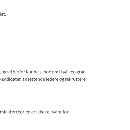
et.
 og vil derfor kunne si noe om i hvilken grad
 kandidater, ansettende ledere og rekruttere
N
 femfaktorteorien er ikke relevant for