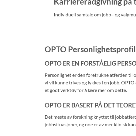
Karriererådgivning på 
Individuell samtale om jobb– og valgmul
OPTO Personlighetsprofil 
OPTO ER EN FORSTÅELIG PERS
Personlighet er den foretrukne atferden til o
vi vil kunne trives og lykkes i en jobb. OPT
et godt verktøy for å lære mer om dette.
OPTO ER BASERT PÅ DET TEOR
Det meste av forskning knyttet til jobbatferd
jobbsituasjoner, og noe er av mer klinisk kar